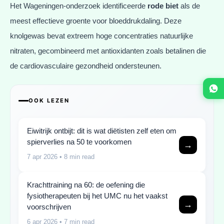
Het Wageningen-onderzoek identificeerde
rode biet
als de
meest effectieve groente voor bloeddrukdaling. Deze
knolgewas bevat extreem hoge concentraties natuurlijke
nitraten, gecombineerd met antioxidanten zoals betalinen die
de cardiovasculaire gezondheid ondersteunen.
OOK LEZEN
Eiwitrijk ontbijt: dit is wat diëtisten zelf eten om
spierverlies na 50 te voorkomen
→
7 apr 2026
• 8 min read
Krachttraining na 60: de oefening die
fysiotherapeuten bij het UMC nu het vaakst
→
voorschrijven
6 apr 2026
• 7 min read