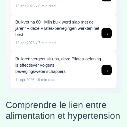
13 apr 2026
• 6 min read
Buikvet na 60: “Mijn buik werd slap met de
jaren” – deze Pilates-bewegingen werkten het
→
best
12 apr 2026
• 7 min read
Buikvet: vergeet sit-ups, deze Pilates-oefening
is effectiever volgens
→
bewegingswetenschappers
11 apr 2026
• 6 min read
Comprendre le lien entre
alimentation et hypertension