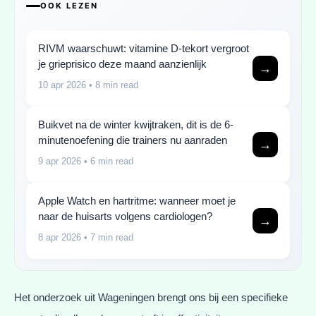
OOK LEZEN
RIVM waarschuwt: vitamine D-tekort vergroot
je grieprisico deze maand aanzienlijk
→
10 apr 2026
• 8 min read
Buikvet na de winter kwijtraken, dit is de 6-
minutenoefening die trainers nu aanraden
→
9 apr 2026
• 6 min read
Apple Watch en hartritme: wanneer moet je
naar de huisarts volgens cardiologen?
→
8 apr 2026
• 7 min read
Het onderzoek uit Wageningen brengt ons bij een specifieke