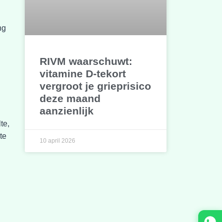
ng
RIVM waarschuwt:
vitamine D-tekort
vergroot je grieprisico
deze maand
aanzienlijk
te,
te
10 april 2026