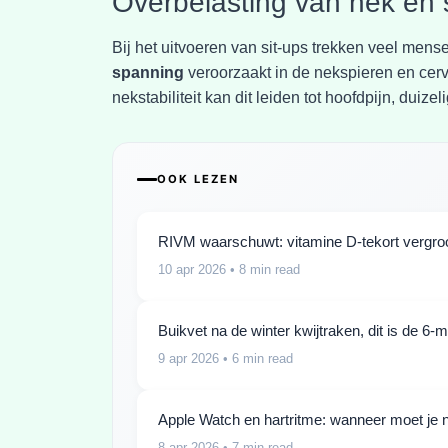
Overbelasting van nek en
Bij het uitvoeren van sit-ups trekken veel m
spanning
veroorzaakt in de nekspieren en cer
nekstabiliteit kan dit leiden tot hoofdpijn, dui
OOK LEZEN
RIVM waarschuwt: vitamine D-tekort vergroot
10 apr 2026
• 8 min read
Buikvet na de winter kwijtraken, dit is de 6-
9 apr 2026
• 6 min read
Apple Watch en hartritme: wanneer moet je n
8 apr 2026
• 7 min read