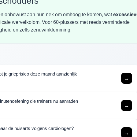
 schouders
ensen onbewust aan hun nek om omhoog te komen, wat
excessiev
vicale wervelkolom. Voor 60-plussers met reeds verminderde
zeligheid en zelfs zenuwinklemming.
 je grieprisico deze maand aanzienlijk
→
minutenoefening die trainers nu aanraden
→
aar de huisarts volgens cardiologen?
→