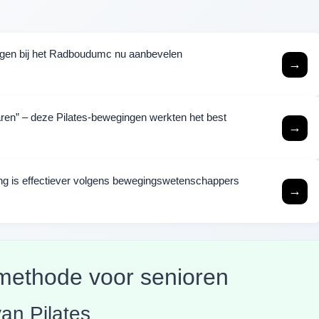
logen bij het Radboudumc nu aanbevelen
→
jaren” – deze Pilates-bewegingen werkten het best
→
ning is effectiever volgens bewegingswetenschappers
→
s-methode voor senioren
van Pilates