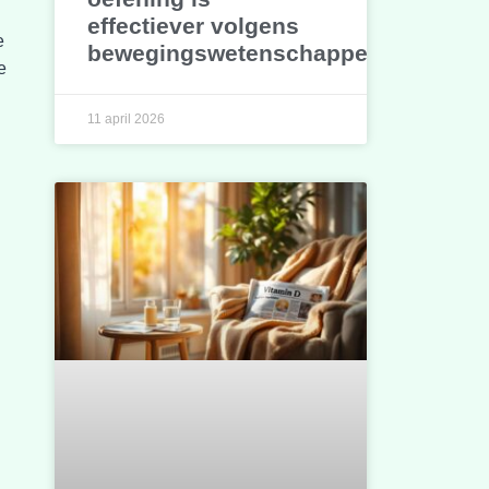
effectiever volgens
e
bewegingswetenschappers
e
11 april 2026