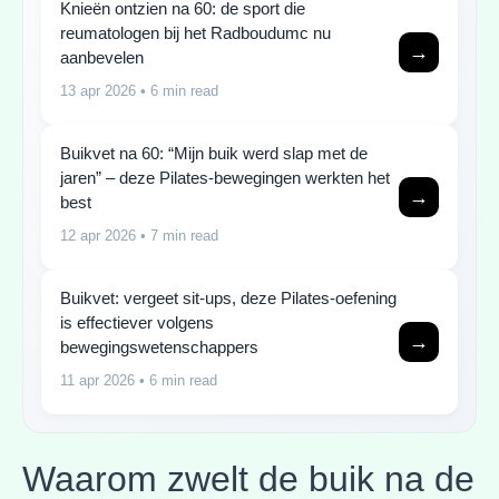
Knieën ontzien na 60: de sport die
reumatologen bij het Radboudumc nu
→
aanbevelen
13 apr 2026
• 6 min read
Buikvet na 60: “Mijn buik werd slap met de
jaren” – deze Pilates-bewegingen werkten het
→
best
12 apr 2026
• 7 min read
Buikvet: vergeet sit-ups, deze Pilates-oefening
is effectiever volgens
→
bewegingswetenschappers
11 apr 2026
• 6 min read
Waarom zwelt de buik na de