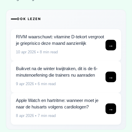
OOK LEZEN
RIVM waarschuwt: vitamine D-tekort vergroot
je grieprisico deze maand aanzienlijk
→
10 apr 2026
• 8 min read
Buikvet na de winter kwijtraken, dit is de 6-
minutenoefening die trainers nu aanraden
→
9 apr 2026
• 6 min read
Apple Watch en hartritme: wanneer moet je
naar de huisarts volgens cardiologen?
→
8 apr 2026
• 7 min read