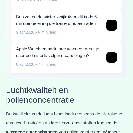
10 apr 2026
• 8 min read
Buikvet na de winter kwijtraken, dit is de 6-
minutenoefening die trainers nu aanraden
→
9 apr 2026
• 6 min read
Apple Watch en hartritme: wanneer moet je
naar de huisarts volgens cardiologen?
→
8 apr 2026
• 7 min read
Luchtkwaliteit en
pollenconcentratie
De kwaliteit van de lucht beïnvloedt eveneens de allergische
reacties. Fijnstof en andere vervuilende stoffen kunnen de
allergene eigenschappen
van pollen versterken. Wanneer