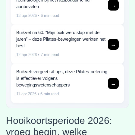
→
aanbevelen
13 apr 2026
• 6 min read
Buikvet na 60: “Mijn buik werd slap met de
jaren” – deze Pilates-bewegingen werkten het
→
best
12 apr 2026
• 7 min read
Buikvet: vergeet sit-ups, deze Pilates-oefening
is effectiever volgens
→
bewegingswetenschappers
11 apr 2026
• 6 min read
Hooikoortsperiode 2026:
vroeg begin, welke