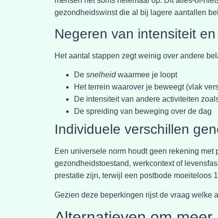
mensen het soms helemaal op. Dit alles-of-niet
gezondheidswinst die al bij lagere aantallen b
Negeren van intensiteit en
Het aantal stappen zegt weinig over andere be
De
snelheid
waarmee je loopt
Het terrein waarover je beweegt (vlak ver
De intensiteit van andere activiteiten zoa
De spreiding van beweging over de dag
Individuele verschillen ge
Een universele norm houdt geen rekening met 
gezondheidstoestand, werkcontext of levensfa
prestatie zijn, terwijl een postbode moeiteloos 
Gezien deze beperkingen rijst de vraag welke a
Alternatieven om meer 