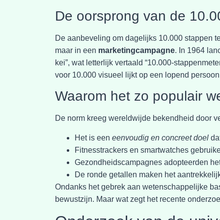
De oorsprong van de 10.0
De aanbeveling om dagelijks 10.000 stappen te 
maar in een
marketingcampagne
. In 1964 la
kei”, wat letterlijk vertaald “10.000-stappenme
voor 10.000 visueel lijkt op een lopend perso
Waarom het zo populair w
De norm kreeg wereldwijde bekendheid door ver
Het is een
eenvoudig en concreet doel
dat
Fitnesstrackers en smartwatches gebruiken
Gezondheidscampagnes adopteerden het al
De ronde getallen maken het aantrekkeli
Ondanks het gebrek aan wetenschappelijke basis
bewustzijn. Maar wat zegt het recente onderzoe