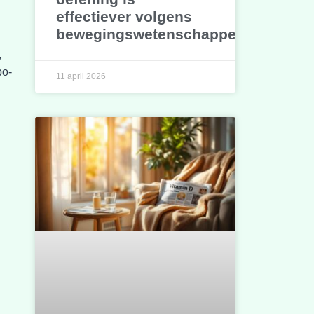
effectiever volgens
bewegingswetenschappers
,
po-
11 april 2026