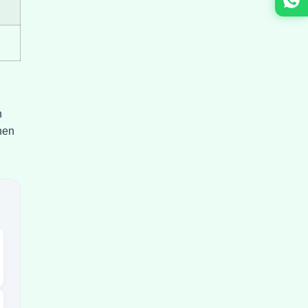
n
nen