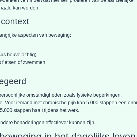
s-denken verhindert dat mensen profiteren van de aanzienlijke
ehaald kan worden.
 context
langrijke aspecten van beweging:
sus heuvelachtig)
ls fietsen of zwemmen
negeerd
persoonlijke omstandigheden zoals fysieke beperkingen,
se. Voor iemand met chronische pijn kan 5.000 stappen een en
15.000 stappen haalt tijdens het werk.
ndere benaderingen effectiever kunnen zijn.
beweging in het dagelijks leven