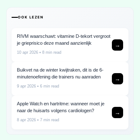
OOK LEZEN
RIVM waarschuwt: vitamine D-tekort vergroot
je grieprisico deze maand aanzienlijk
→
10 apr 2026
• 8 min read
Buikvet na de winter kwijtraken, dit is de 6-
minutenoefening die trainers nu aanraden
→
9 apr 2026
• 6 min read
Apple Watch en hartritme: wanneer moet je
naar de huisarts volgens cardiologen?
→
8 apr 2026
• 7 min read