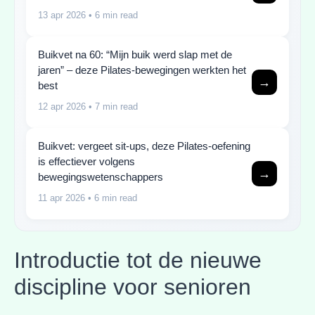
13 apr 2026
• 6 min read
Buikvet na 60: “Mijn buik werd slap met de
jaren” – deze Pilates-bewegingen werkten het
→
best
12 apr 2026
• 7 min read
Buikvet: vergeet sit-ups, deze Pilates-oefening
is effectiever volgens
→
bewegingswetenschappers
11 apr 2026
• 6 min read
Introductie tot de nieuwe
discipline voor senioren