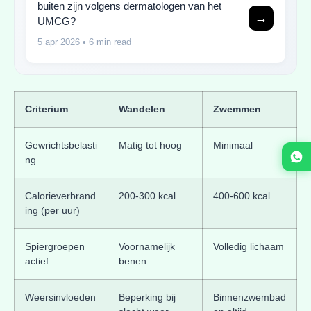
buiten zijn volgens dermatologen van het
→
UMCG?
5 apr 2026
• 6 min read
Criterium
Wandelen
Zwemmen
Gewrichtsbelasti
Matig tot hoog
Minimaal
ng
Calorieverbrand
200-300 kcal
400-600 kcal
ing (per uur)
Spiergroepen
Voornamelijk
Volledig lichaam
actief
benen
Weersinvloeden
Beperking bij
Binnenzwembad